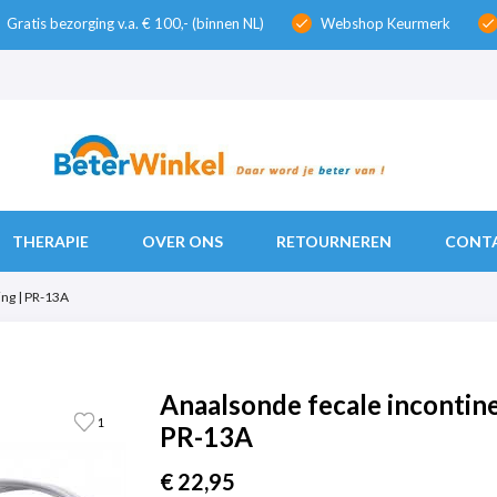
Gratis bezorging v.a. € 100,- (binnen NL)
Webshop Keurmerk
check
check
THERAPIE
OVER ONS
RETOURNEREN
CONT
ng | PR-13A
Anaalsonde fecale incontin
1
PR-13A
€ 22,95