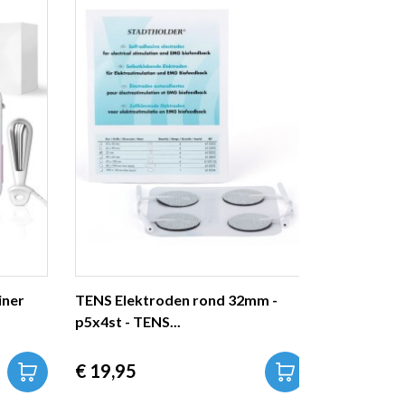
iner
TENS Elektroden rond 32mm -
p5x4st - TENS...
Prijs
€ 19,95