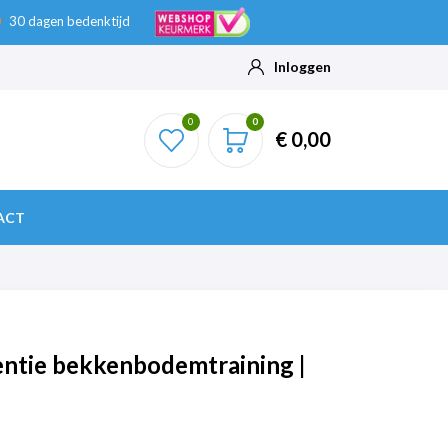
30 dagen bedenktijd
Inloggen
0
0
€ 0,00
ACT
entie bekkenbodemtraining |