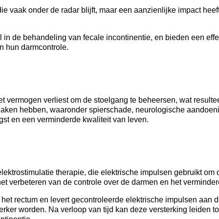
e vaak onder de radar blijft, maar een aanzienlijke impact heeft
in de behandeling van fecale incontinentie, en bieden een effec
an hun darmcontrole.
 vermogen verliest om de stoelgang te beheersen, wat resulteer
aken hebben, waaronder spierschade, neurologische aandoenin
gst en een verminderde kwaliteit van leven.
ektrostimulatie therapie, die elektrische impulsen gebruikt om d
j het verbeteren van de controle over de darmen en het verminde
 het rectum en levert gecontroleerde elektrische impulsen aan 
ker worden. Na verloop van tijd kan deze versterking leiden to