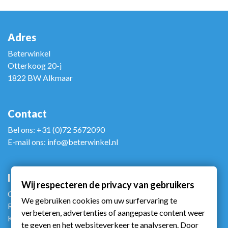
Adres
Beterwinkel
Otterkoog 20-j
1822 BW Alkmaar
Contact
Bel ons: +31 (0)72 5672090
E-mail ons: info@beterwinkel.nl
Info
Wij respecteren de privacy van gebruikers
Gebruiksvoorwaarden
We gebruiken cookies om uw surfervaring te
Retourneren
verbeteren, advertenties of aangepaste content weer
Klachtenportaalzorg
te geven en het websiteverkeer te analyseren. Door