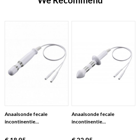
We Recommend
Anaalsonde fecale
Anaalsonde fecale
incontinentie...
incontinentie...
Prijs
Prijs
€ 18,95
€ 22,95