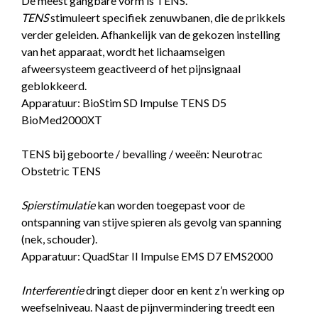
De meest gangbare vorm is TENS.
TENS
stimuleert specifiek zenuwbanen, die de prikkels
verder geleiden. Afhankelijk van de gekozen instelling
van het apparaat, wordt het lichaamseigen
afweersysteem geactiveerd of het pijnsignaal
geblokkeerd.
Apparatuur:
BioStim SD
Impulse TENS D5
BioMed2000XT
TENS bij geboorte / bevalling / weeën:
Neurotrac
Obstetric TENS
Spierstimulatie
kan worden toegepast voor de
ontspanning van stijve spieren als gevolg van spanning
(nek, schouder).
Apparatuur:
QuadStar II
Impulse EMS D7
EMS2000
Interferentie
dringt dieper door en kent z’n werking op
weefselniveau. Naast de pijnvermindering treedt een