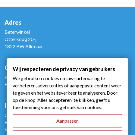
Adres
Beterwinkel
Otterkoog 20-j
1822 BW Alkmaar
Contact
Wij respecteren de privacy van gebruikers
Bel ons: +31 (0)72 5672090
We gebruiken cookies om uw surfervaring te
E-mail ons: info@beterwinkel.nl
verbeteren, advertenties of aangepaste content weer
te geven en het websiteverkeer te analyseren. Door
op de knop 'Alles accepteren' te klikken, geeft u
Info
toestemming voor ons gebruik van cookies.
Gebruiksvoorwaarden
Aanpassen
Retourneren
Klachtenportaalzorg