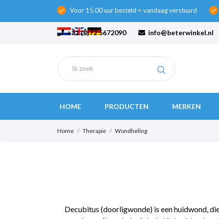
Voor 15.00 uur besteld = vandaag verstuurd
check
check
+31 (0)72 5672090
info@beterwinkel.nl
HOME
PRODUCTEN
MERKEN
Home
Therapie
Wondheling
Decubitus (doorligwonde) is een huidwond, die