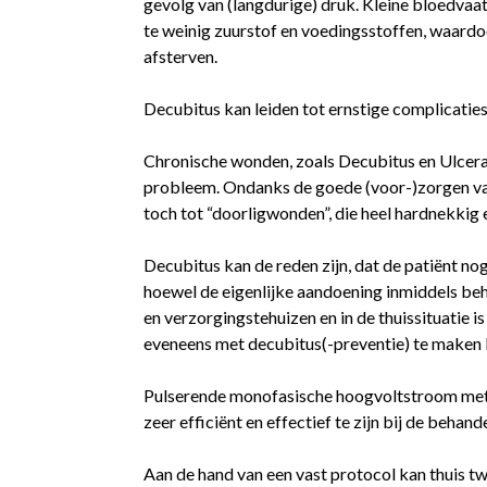
gevolg van (langdurige) druk. Kleine bloedvaa
te weinig zuurstof en voedingsstoffen, waardo
afsterven.
Decubitus kan leiden tot ernstige complicaties
Chronische wonden, zoals Decubitus en Ulcera
probleem. Ondanks de goede (voor-)zorgen va
toch tot “doorligwonden”, die heel hardnekkig en
Decubitus kan de reden zijn, dat de patiënt nog
hoewel de eigenlijke aandoening inmiddels beha
en verzorgingstehuizen en in de thuissituatie i
eveneens met decubitus(-preventie) te maken k
Pulserende monofasische hoogvoltstroom met
zeer efficiënt en effectief te zijn bij de behan
Aan de hand van een vast protocol kan thuis 