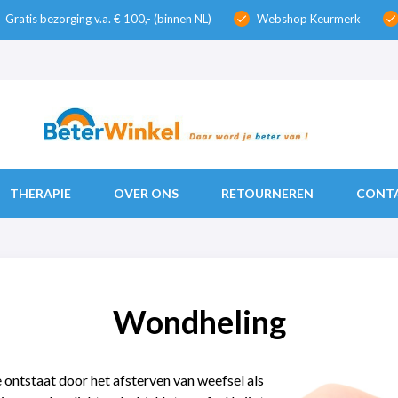
Gratis bezorging v.a. € 100,- (binnen NL)
Webshop Keurmerk
check
check
THERAPIE
OVER ONS
RETOURNEREN
CONT
Wondheling
 ontstaat door het afsterven van weefsel als