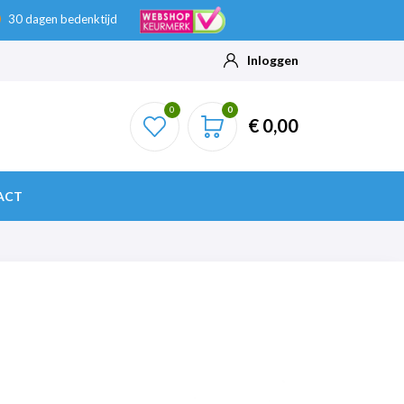
30 dagen bedenktijd
Inloggen
0
0
€ 0,00
ACT