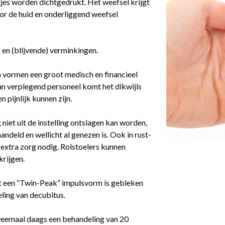
tjes worden dichtgedrukt. Het weefsel krijgt
or de huid en onderliggend weefsel
 en (blijvende) verminkingen.
 vormen een groot medisch en financieel
n verplegend personeel komt het dikwijls
 pijnlijk kunnen zijn.
 niet uit de instelling ontslagen kan worden,
ndeld en wellicht al genezen is. Ook in rust-
s extra zorg nodig. Rolstoelers kunnen
rijgen.
 een “Twin-Peak” impulsvorm is gebleken
deling van decubitus.
tweemaal daags een behandeling van 20