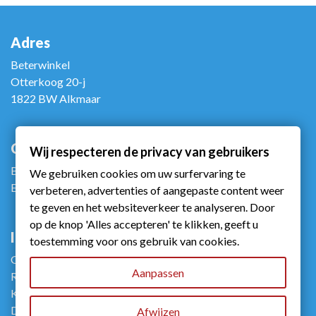
Adres
Beterwinkel
Otterkoog 20-j
1822 BW Alkmaar
Contact
Wij respecteren de privacy van gebruikers
Bel ons: +31 (0)72 5672090
We gebruiken cookies om uw surfervaring te
E-mail ons: info@beterwinkel.nl
verbeteren, advertenties of aangepaste content weer
te geven en het websiteverkeer te analyseren. Door
op de knop 'Alles accepteren' te klikken, geeft u
Info
toestemming voor ons gebruik van cookies.
Gebruiksvoorwaarden
Aanpassen
Retourneren
Klachtenportaalzorg
Disclaimer
Afwijzen