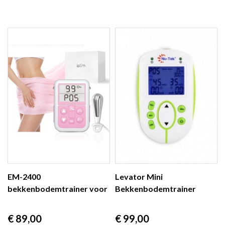
EM-2400
Levator Mini
bekkenbodemtrainer voor
Bekkenbodemtrainer
|
incontinentie...
voor...
Prijs
Prijs
€ 89,00
€ 99,00