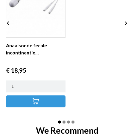


Anaalsonde fecale
A
incontinentie...
i
Prijs
P
€ 18,95
€
We Recommend