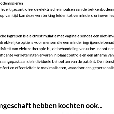
nbodemspieren
n levert gecontroleerde elektrische impulsen aan de bekkenbodem
 van tijd kan deze versterking leiden tot verminderd urineverlies
ische ingrepen is elektrostimulatie met vaginale sondes een niet-in
aantrekkelijke optie is voor mensen die een minder ingrijpende ben
ctiviteit van elektrotherapie bij de behandeling van urine-inconti
ificante verbeteringen ervaren in blaascontrole en een afname van 
aangepast aan de individuele behoeften van de patiënt. De intensit
ort en effectiviteit te maximaliseren, waardoor een gepersonali
angeschaft hebben kochten ook...