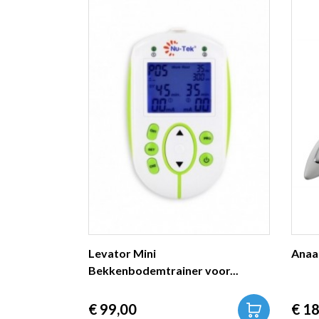
Levator Mini
Anaal
Bekkenbodemtrainer voor...
Prijs
Prij
€ 99,00
€ 18