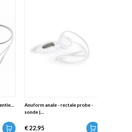
ntie...
Anuform anale - rectale probe -
sonde |...
Prijs
€ 22,95