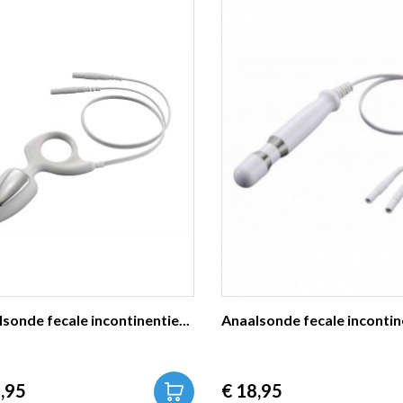
sonde fecale incontinentie...
Anaalsonde fecale incontine
s
Prijs
,95
€ 18,95