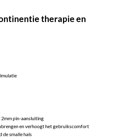
ontinentie therapie en
imulatie
k
t 2mm pin-aansluiting
inbrengen en verhoogt het gebruikscomfort
d de smalle hals