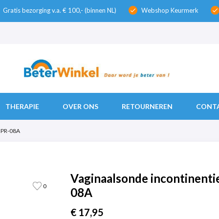
Gratis bezorging v.a. € 100,- (binnen NL)
Webshop Keurmerk
check
check
THERAPIE
OVER ONS
RETOURNEREN
CONT
| PR-08A
Vaginaalsonde incontinenti
0
08A
€ 17,95