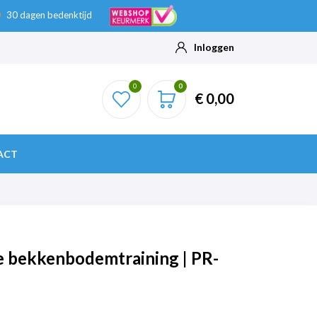
30 dagen bedenktijd
Inloggen
0
0
€ 0,00
ACT
e bekkenbodemtraining | PR-