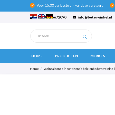
Voor 15.00 uur besteld = vandaag verstuurd
check
check
+31 (0)72 5672090
info@beterwinkel.nl
HOME
PRODUCTEN
MERKEN
Home
Vaginaalsonde incontinentie bekkenbodemtraining 