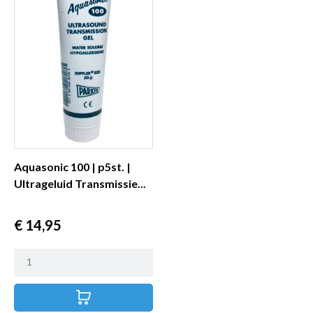
Aquasonic 100 | p5st. |
Ultrageluid Transmissie...
Prijs
€ 14,95