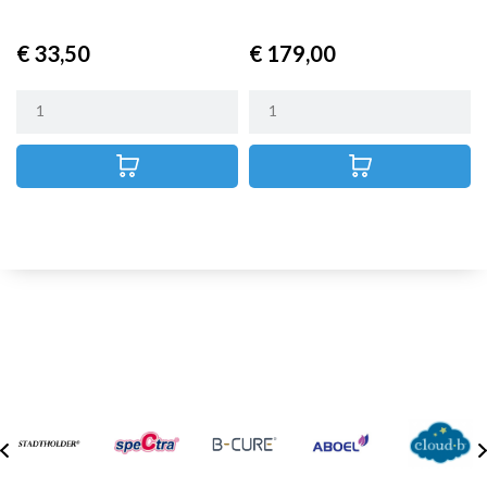
warmtepakking -...
Prijs
Prijs
€ 33,50
€ 179,00