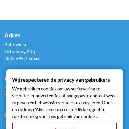
Adres
Beterwinkel
Otterkoog 20-j
1822 BW Alkmaar
Contact
Wij respecteren de privacy van gebruikers
Bel ons: +31 (0)72 5672090
We gebruiken cookies om uw surfervaring te
E-mail ons: info@beterwinkel.nl
verbeteren, advertenties of aangepaste content weer
te geven en het websiteverkeer te analyseren. Door
op de knop 'Alles accepteren' te klikken, geeft u
Info
toestemming voor ons gebruik van cookies.
Gebruiksvoorwaarden