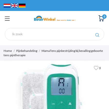
0
Home
Pijnbehandeling
MamaTens pijnbestrijding bij bevalling geboorte
tens pijntherapie
3