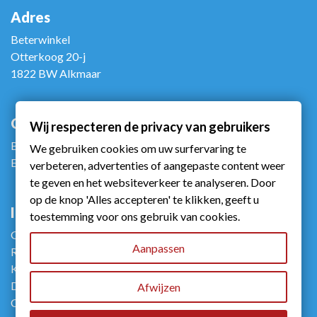
Adres
Beterwinkel
Otterkoog 20-j
1822 BW Alkmaar
Contact
Wij respecteren de privacy van gebruikers
Bel ons: +31 (0)72 5672090
We gebruiken cookies om uw surfervaring te
E-mail ons: info@beterwinkel.nl
verbeteren, advertenties of aangepaste content weer
te geven en het websiteverkeer te analyseren. Door
op de knop 'Alles accepteren' te klikken, geeft u
Info
toestemming voor ons gebruik van cookies.
Gebruiksvoorwaarden
Aanpassen
Retourneren
Klachtenportaalzorg
Disclaimer
Afwijzen
Contact