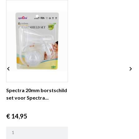


Spectra 20mm borstschild
B
set voor Spectra...
o
Prijs
P
€ 14,95
€