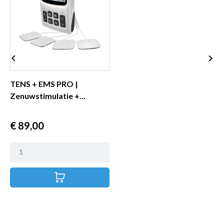


TENS + EMS PRO |
T
Zenuwstimulatie +...
C
C
Prijs
P
€ 89,00
€