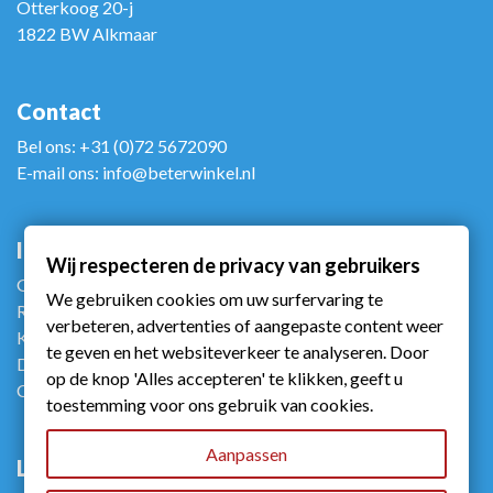
Otterkoog 20-j
1822 BW Alkmaar
Contact
Bel ons: +31 (0)72 5672090
E-mail ons: info@beterwinkel.nl
Info
Wij respecteren de privacy van gebruikers
Gebruiksvoorwaarden
We gebruiken cookies om uw surfervaring te
Retourneren
verbeteren, advertenties of aangepaste content weer
Klachtenportaalzorg
te geven en het websiteverkeer te analyseren. Door
Disclaimer
op de knop 'Alles accepteren' te klikken, geeft u
Contact
toestemming voor ons gebruik van cookies.
Aanpassen
Links